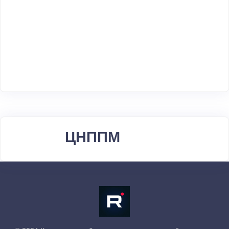
ЦНППМ