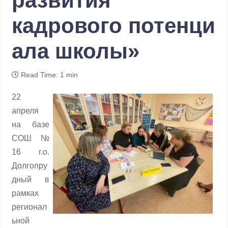
развития
кадрового потенци
ала школы»
Read Time: 1 min
22
апреля
на базе
СОШ №
16 г.о.
Долгопру
дный в
рамках
регионал
ьной