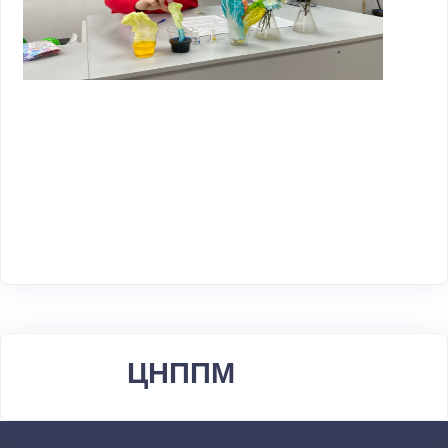
ЦНППМ