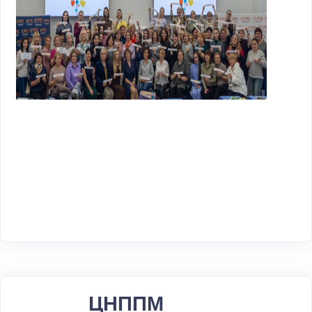
ЦНППМ