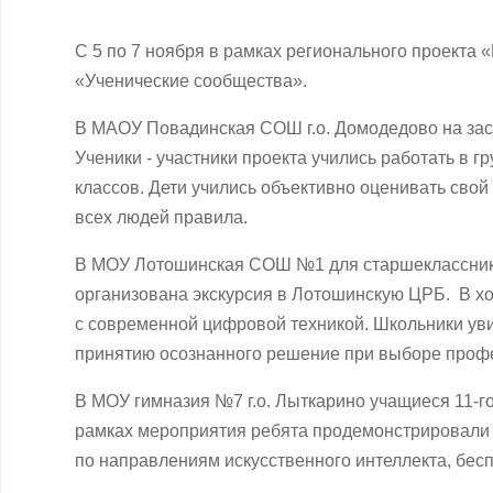
С 5 по 7 ноября в рамках регионального проекта
«Ученические сообщества».
В МАОУ Повадинская СОШ г.о. Домодедово на засе
Ученики - участники проекта учились работать в 
классов. Дети учились объективно оценивать сво
всех людей правила.
В МОУ Лотошинская СОШ №1 для старшекласснико
организована экскурсия в Лотошинскую ЦРБ. В хо
с современной цифровой техникой. Школьники уви
принятию осознанного решение при выборе проф
В МОУ гимназия №7 г.о. Лыткарино учащиеся 11-г
рамках мероприятия ребята продемонстрировали 
по направлениям искусственного интеллекта, бес