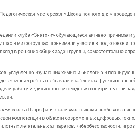
 «Педагогическая мастерская «Школа полного дня» провед
дании клуба «Знатоки» обучающиеся активно принимали уч
группах и микрогруппах, принимали участие в подготовке и
й вклад в решение общих задач группы, самостоятельно оп
в, углубленно изучающих химию и биологию и планирующих
де экскурсии ребята побывали в кабинетах функциональной
дели работу медицинского учреждения изнутри, смогли зада
ессии.
о «Б» класса IT-профиля стали участниками необычного ис
свои компетенции в области современных цифровых техно
пилотных летательных аппаратов, кибербезопасности, игро