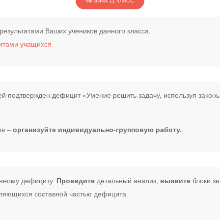
ФИЗИКА 11 КЛАСС
 результатами Ваших учеников данного класса.
итами учащихся
тей подтвержден дефицит «Умение решить задачу, используя зако
ов –
организуйте индивидуально-групповую работу.
анному дефициту.
Проведите
детальный анализ,
выявите
блоки зн
ляющихся составной частью дефицита.